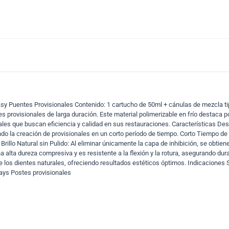
asy Puentes Provisionales Contenido: 1 cartucho de 50ml + cánulas de mezcla ti
provisionales de larga duración. Este material polimerizable en frío destaca por
ntales que buscan eficiencia y calidad en sus restauraciones. Características D
ando la creación de provisionales en un corto período de tiempo. Corto Tiempo de
Brillo Natural sin Pulido: Al eliminar únicamente la capa de inhibición, se obtien
 alta dureza compresiva y es resistente a la flexión y la rotura, asegurando dur
e los dientes naturales, ofreciendo resultados estéticos óptimos. Indicaciones S
lays Postes provisionales