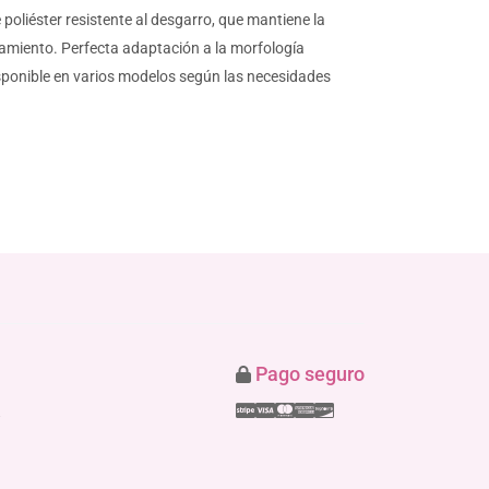
poliéster resistente al desgarro, que mantiene la
ratamiento. Perfecta adaptación a la morfología
Disponible en varios modelos según las necesidades
Pago seguro
Stripe
Visa
Mastercard
American Express
Discover