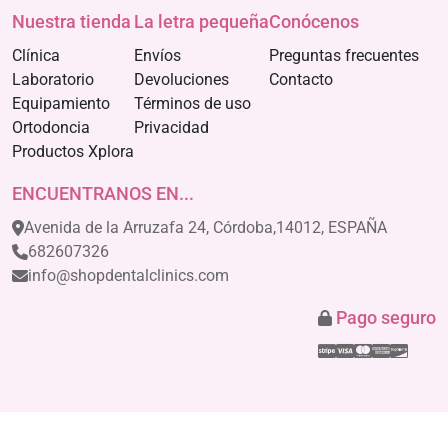
Nuestra tienda
La letra pequeña
Conócenos
Clínica
Envíos
Preguntas frecuentes
Laboratorio
Devoluciones
Contacto
Equipamiento
Términos de uso
Ortodoncia
Privacidad
Productos Xplora
ENCUENTRANOS EN...
Avenida de la Arruzafa 24, Córdoba,14012, ESPAÑA
682607326
info@shopdentalclinics.com
Pago seguro
Stripe
Visa
Mastercar
America
Disco