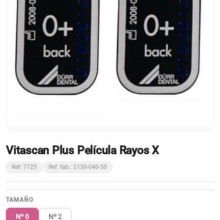
Vitascan Plus Película Rayos X
Ref: 7725
Ref. fab.: 2130-040-50
TAMAÑO
Nº 0
Nº 2